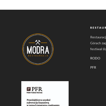
RESTAU
Restaurac
Górach za
festiwal ś
RODO
PFR