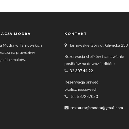
RACJA MODRA
KONTAKT
ja Modra w Tarnowskich
Tarnowskie Góry ul. Gliwicka 238
prasza na prawdziwy
Rezerwacja stolików i zamawianie
ląskich smaków.
posiłków na dowóz i odbiór :
32 307 44 22
Rezerwacja przyjęć
okolicznościowych
tel. 537287050
restauracjamodra@gmail.com